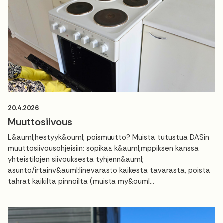
20.4.2026
Muuttosiivous
L&auml;hestyyk&ouml; poismuutto? Muista tutustua DASin
muuttosiivousohjeisiin: sopikaa k&auml;mppiksen kanssa
yhteistilojen siivouksesta tyhjenn&auml;
asunto/irtainv&auml;linevarasto kaikesta tavarasta, poista
tahrat kaikilta pinnoilta (muista my&ouml...