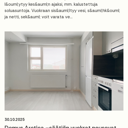
l&ouml;ytyy kes&auml;n ajaksi, mm. kalustettuja
soluasuntoja. Vuokraan sis&auml;ltyy vesi, s&auml;hk&ouml;
ja netti, sek&auml; voit varata ve...
30.10.2025
Domus Arctica –säätiön vuokrat nousevat