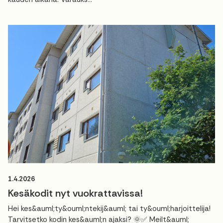
1.4.2026
Kesäkodit nyt vuokrattavissa!
Hei kes&auml;ty&ouml;ntekij&auml; tai ty&ouml;harjoittelija!
Tarvitsetko kodin kes&auml;n ajaksi? 🌞✅ Meilt&auml;