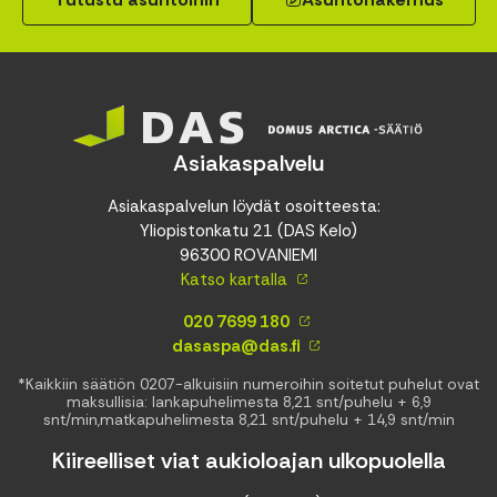
Asiakaspalvelu
Asiakaspalvelun löydät osoitteesta:
Yliopistonkatu 21 (DAS Kelo)
96300 ROVANIEMI
Katso kartalla
020 7699 180
dasaspa@das.fi
*Kaikkiin säätiön 0207-alkuisiin numeroihin soitetut puhelut ovat
maksullisia: lankapuhelimesta 8,21 snt/puhelu + 6,9
snt/min,matkapuhelimesta 8,21 snt/puhelu + 14,9 snt/min
Kiireelliset viat aukioloajan ulkopuolella