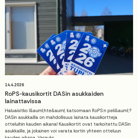
14.4.2026
RoPS-kausikortit DASin asukkaiden
lainattavissa
Haluaisitko l&auml;hte&auml; katsomaan RoPS:n peli&auml;?
DASin asukkailla on mahdollisuus lainata kausikortteja
otteluihin kauden aikana! Kausikortit ovat tarkoitettu DASin
asukkaille, ja jokainen voi varata kortin yhteen otteluun
kauden aikana. Varauks...