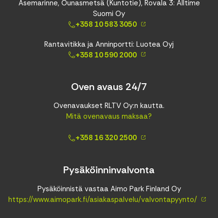
Asemarinne, Ounasmetsä (Kuntotie), Rovala 3: Alltime
Suomi Oy
+358 10 583 3050
Rantavitikka ja Anninportti: Luotea Oyj
+358 10 590 2000
Oven avaus 24/7
Ovenavaukset RLTV Oy:n kautta.
Mitä ovenavaus maksaa?
+358 16 320 2500
Pysäköinninvalvonta
Pysäköinnistä vastaa Aimo Park Finland Oy
https://www.aimopark.fi/asiakaspalvelu/valvontapyynto/