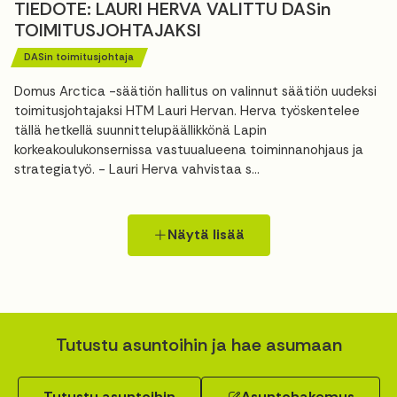
TIEDOTE: LAURI HERVA VALITTU DASin
TOIMITUSJOHTAJAKSI
DASin toimitusjohtaja
Domus Arctica -säätiön hallitus on valinnut säätiön uudeksi
toimitusjohtajaksi HTM Lauri Hervan. Herva työskentelee
tällä hetkellä suunnittelupäällikkönä Lapin
korkeakoulukonsernissa vastuualueena toiminnanohjaus ja
strategiatyö. - Lauri Herva vahvistaa s...
Näytä lisää
Tutustu asuntoihin ja hae asumaan
Tutustu asuntoihin
Asuntohakemus