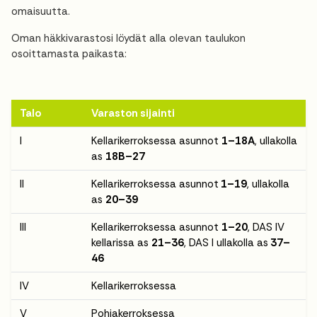
omaisuutta.
Oman häkkivarastosi löydät alla olevan taulukon
osoittamasta paikasta:
Talo
Varaston sijainti
I
Kellarikerroksessa asunnot
1–18A
, ullakolla
as
18B–27
II
Kellarikerroksessa asunnot
1–19
, ullakolla
as
20–39
III
Kellarikerroksessa asunnot
1–20
, DAS IV
kellarissa as
21–36
, DAS I ullakolla as
37–
46
IV
Kellarikerroksessa
V
Pohjakerroksessa