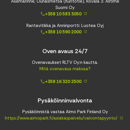
Asemarinne, Ounasmetsä (Kuntotie), Rovala 3: Alltime
Suomi Oy
+358 10 583 3050
Rantavitikka ja Anninportti: Luotea Oyj
+358 10 590 2000
Oven avaus 24/7
Ovenavaukset RLTV Oy:n kautta.
Mitä ovenavaus maksaa?
+358 16 320 2500
Pysäköinninvalvonta
Pysäköinnistä vastaa Aimo Park Finland Oy
https://www.aimopark.fi/asiakaspalvelu/valvontapyynto/