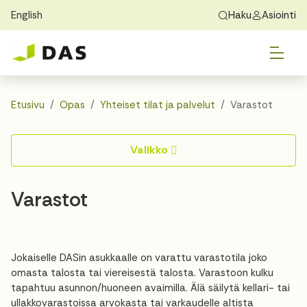
English
Haku
Asiointi
Skip to main content
Skip to main navigation
Vai
Löydä koti
Exchange Students
Tietoa DASista
Vai
Hakeminen
Etusivu
Opas
Yhteiset tilat ja palvelut
Varastot
Vai
Asuminen
Valikko
Vai
Opas
Varastot
Yhteystiedot
Jokaiselle DASin asukkaalle on varattu varastotila joko
omasta talosta tai viereisestä talosta. Varastoon kulku
tapahtuu asunnon/huoneen avaimilla. Älä säilytä kellari- tai
ullakkovarastoissa arvokasta tai varkaudelle altista