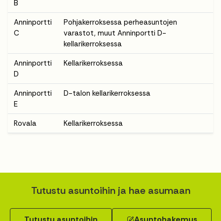
B
Anninportti
Pohjakerroksessa perheasuntojen
C
varastot, muut Anninportti D-
kellarikerroksessa
Anninportti
Kellarikerroksessa
D
Anninportti
D-talon kellarikerroksessa
E
Rovala
Kellarikerroksessa
Tutustu asuntoihin ja hae asumaan
Tutustu asuntoihin
Asuntohakemus