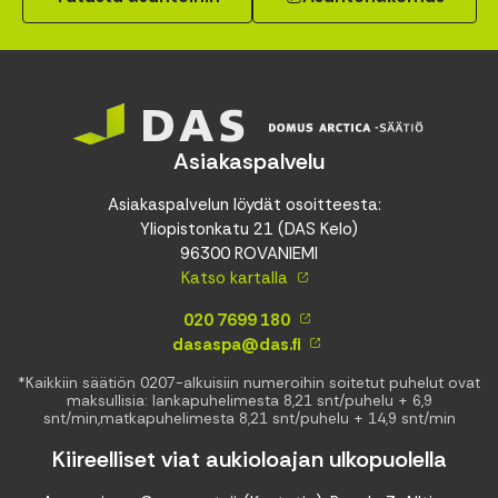
Asiakaspalvelu
Asiakaspalvelun löydät osoitteesta:
Yliopistonkatu 21 (DAS Kelo)
96300 ROVANIEMI
Katso kartalla
020 7699 180
dasaspa@das.fi
*Kaikkiin säätiön 0207-alkuisiin numeroihin soitetut puhelut ovat
maksullisia: lankapuhelimesta 8,21 snt/puhelu + 6,9
snt/min,matkapuhelimesta 8,21 snt/puhelu + 14,9 snt/min
Kiireelliset viat aukioloajan ulkopuolella