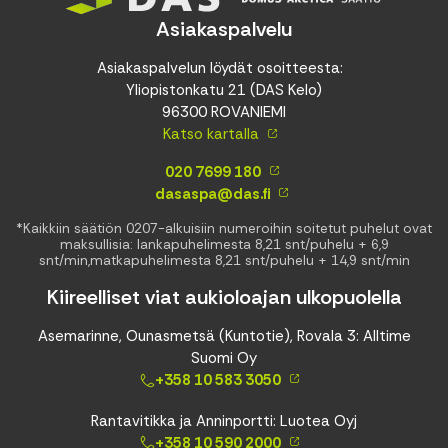
Asiakaspalvelu
Asiakaspalvelun löydät osoitteesta:
Yliopistonkatu 21 (DAS Kelo)
96300 ROVANIEMI
Katso kartalla
020 7699 180
dasaspa@das.fi
*Kaikkiin säätiön 0207-alkuisiin numeroihin soitetut puhelut ovat
maksullisia: lankapuhelimesta 8,21 snt/puhelu + 6,9
snt/min,matkapuhelimesta 8,21 snt/puhelu + 14,9 snt/min
Kiireelliset viat aukioloajan ulkopuolella
Asemarinne, Ounasmetsä (Kuntotie), Rovala 3: Alltime
Suomi Oy
+358 10 583 3050
Rantavitikka ja Anninportti: Luotea Oyj
+358 10 590 2000