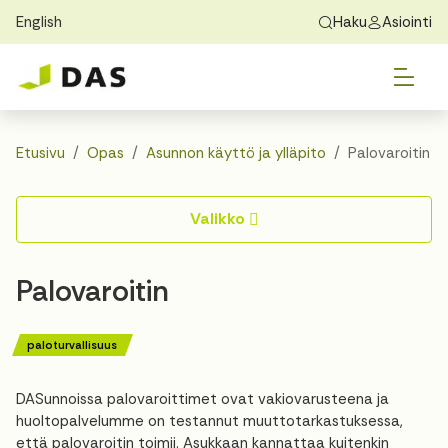
English
Haku
Asiointi
Skip to main content
Skip to main navigation
Vai
Löydä koti
Exchange Students
Tietoa DASista
Vai
Hakeminen
Etusivu
Opas
Asunnon käyttö ja ylläpito
Palovaroitin
Vai
Asuminen
Valikko
Vai
Opas
Palovaroitin
Yhteystiedot
paloturvallisuus
DASunnoissa palovaroittimet ovat vakiovarusteena ja
huoltopalvelumme on testannut muuttotarkastuksessa,
että palovaroitin toimii. Asukkaan kannattaa kuitenkin