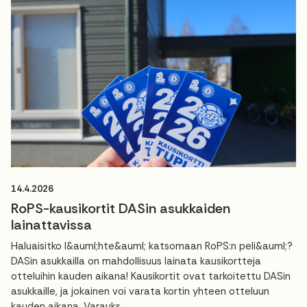
14.4.2026
RoPS-kausikortit DASin asukkaiden
lainattavissa
Haluaisitko l&auml;hte&auml; katsomaan RoPS:n peli&auml;?
DASin asukkailla on mahdollisuus lainata kausikortteja
otteluihin kauden aikana! Kausikortit ovat tarkoitettu DASin
asukkaille, ja jokainen voi varata kortin yhteen otteluun
kauden aikana. Varauks...