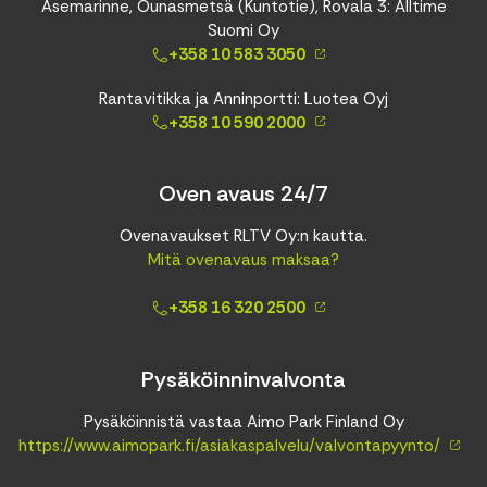
Asemarinne, Ounasmetsä (Kuntotie), Rovala 3: Alltime
Suomi Oy
+358 10 583 3050
Rantavitikka ja Anninportti: Luotea Oyj
+358 10 590 2000
Oven avaus 24/7
Ovenavaukset RLTV Oy:n kautta.
Mitä ovenavaus maksaa?
+358 16 320 2500
Pysäköinninvalvonta
Pysäköinnistä vastaa Aimo Park Finland Oy
https://www.aimopark.fi/asiakaspalvelu/valvontapyynto/