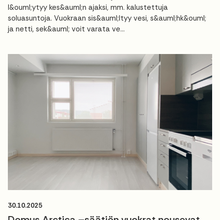
l&ouml;ytyy kes&auml;n ajaksi, mm. kalustettuja
soluasuntoja. Vuokraan sis&auml;ltyy vesi, s&auml;hk&ouml;
ja netti, sek&auml; voit varata ve...
30.10.2025
Domus Arctica –säätiön vuokrat nousevat