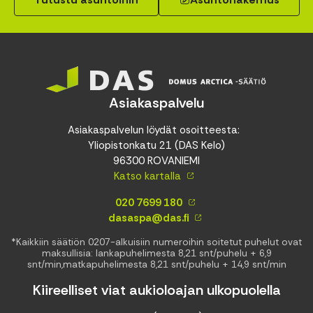
Asiakaspalvelu
Asiakaspalvelun löydät osoitteesta:
Yliopistonkatu 21 (DAS Kelo)
96300 ROVANIEMI
Katso kartalla
020 7699 180
dasaspa@das.fi
*Kaikkiin säätiön 0207-alkuisiin numeroihin soitetut puhelut ovat
maksullisia: lankapuhelimesta 8,21 snt/puhelu + 6,9
snt/min,matkapuhelimesta 8,21 snt/puhelu + 14,9 snt/min
Kiireelliset viat aukioloajan ulkopuolella