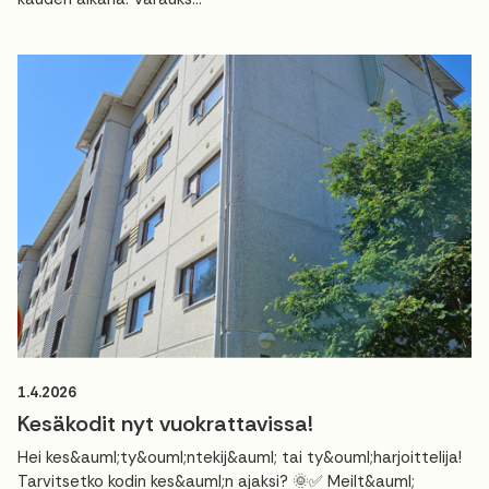
1.4.2026
Kesäkodit nyt vuokrattavissa!
Hei kes&auml;ty&ouml;ntekij&auml; tai ty&ouml;harjoittelija!
Tarvitsetko kodin kes&auml;n ajaksi? 🌞✅ Meilt&auml;