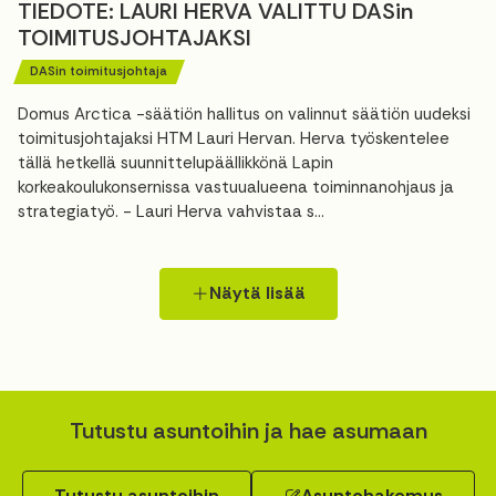
TIEDOTE: LAURI HERVA VALITTU DASin
TOIMITUSJOHTAJAKSI
DASin toimitusjohtaja
Domus Arctica -säätiön hallitus on valinnut säätiön uudeksi
toimitusjohtajaksi HTM Lauri Hervan. Herva työskentelee
tällä hetkellä suunnittelupäällikkönä Lapin
korkeakoulukonsernissa vastuualueena toiminnanohjaus ja
strategiatyö. - Lauri Herva vahvistaa s...
Näytä lisää
Tutustu asuntoihin ja hae asumaan
Tutustu asuntoihin
Asuntohakemus