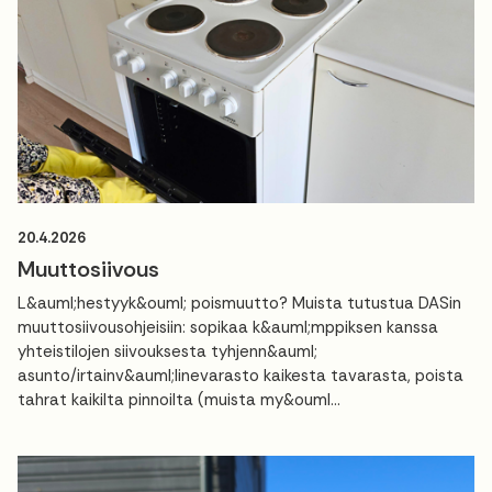
20.4.2026
Muuttosiivous
L&auml;hestyyk&ouml; poismuutto? Muista tutustua DASin
muuttosiivousohjeisiin: sopikaa k&auml;mppiksen kanssa
yhteistilojen siivouksesta tyhjenn&auml;
asunto/irtainv&auml;linevarasto kaikesta tavarasta, poista
tahrat kaikilta pinnoilta (muista my&ouml...