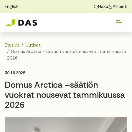
English
Haku
Asiointi
Skip to main content
Skip to main navigation
Vai
Löydä koti
Exchange Students
Tietoa DASista
Vai
Hakeminen
Etusivu
Uutiset
Domus Arctica –säätiön vuokrat nousevat tammikuussa
Vai
Asuminen
2026
Vai
30.10.2025
Opas
Domus Arctica –säätiön
Yhteystiedot
vuokrat nousevat tammikuussa
2026