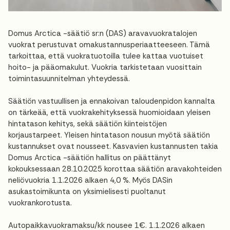
Domus Arctica -säätiö sr:n (DAS) aravavuokratalojen
vuokrat perustuvat omakustannusperiaatteeseen. Tämä
tarkoittaa, että vuokratuotoilla tulee kattaa vuotuiset
hoito- ja pääomakulut. Vuokria tarkistetaan vuosittain
toimintasuunnitelman yhteydessä.
Säätiön vastuullisen ja ennakoivan taloudenpidon kannalta
on tärkeää, että vuokrakehityksessä huomioidaan yleisen
hintatason kehitys, sekä säätiön kiinteistöjen
korjaustarpeet. Yleisen hintatason nousun myötä säätiön
kustannukset ovat nousseet. Kasvavien kustannusten takia
Domus Arctica -säätiön hallitus on päättänyt
kokouksessaan 28.10.2025 korottaa säätiön aravakohteiden
neliövuokria 1.1.2026 alkaen 4,0 %. Myös DASin
asukastoimikunta on yksimielisesti puoltanut
vuokrankorotusta.
Autopaikkavuokramaksu/kk nousee 1€. 1.1.2026 alkaen