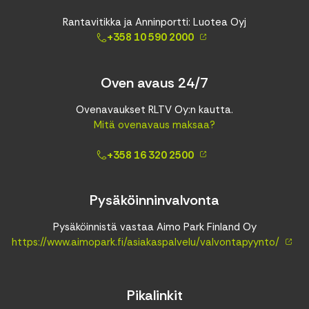
Rantavitikka ja Anninportti: Luotea Oyj
+358 10 590 2000
Oven avaus 24/7
Ovenavaukset RLTV Oy:n kautta.
Mitä ovenavaus maksaa?
+358 16 320 2500
Pysäköinninvalvonta
Pysäköinnistä vastaa Aimo Park Finland Oy
https://www.aimopark.fi/asiakaspalvelu/valvontapyynto/
Pikalinkit