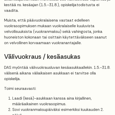
kestää ns. kesäajan (1.5.-31.8.), opiskelijatodistusta ei
vaadita.
Muista, että päävuokralaisena vastaat edelleen
vuokrasopimuksen mukaan vuokralaiselle kuuluvista
velvollisuuksista (vuokranmaksu) sekä vahingosta, jonka
huoneiston kokonaan tai osittain käytettäväkseen saanut
on velvollinen korvaamaan vuokranantajalle.
Välivuokraus / kesäasukas
DAS myöntää välivuokrausluvan kesäasukkaallekin. 1.5.-31.8.
välisenä aikana väliaikaisen asukkaan ei tarvitse olla
opiskelija.
Toimi seuraavasti:
Laadi (kesä)-asukkaan kanssa aina kirjallinen,
määräaikainen vuokrasopimus.
Sovi vuokranmaksupäiväksi esimerkiksi kuukauden 2.