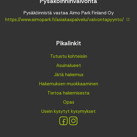
Pysäköinninvalvonta
Pysäköinnistä vastaa Aimo Park Finland Oy
https://www.aimopark.fi/asiakaspalvelu/valvontapyynto/
Pikalinkit
Tutustu kohteisiin
Asuinalueet
Jätä hakemus
Hakemuksen muokkaaminen
Tietoa hakemisesta
Opas
Usein kysytyt kysymykset
Facebook