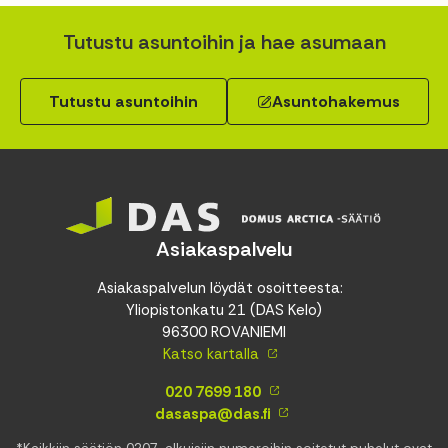
Tutustu asuntoihin ja hae asumaan
Tutustu asuntoihin
Asuntohakemus
Asiakaspalvelu
Asiakaspalvelun löydät osoitteesta:
Yliopistonkatu 21 (DAS Kelo)
96300 ROVANIEMI
Katso kartalla
020 7699 180
dasaspa@das.fi