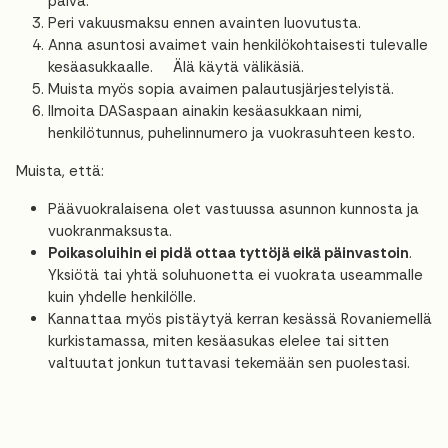
päivä.
Peri vakuusmaksu ennen avainten luovutusta.
Anna asuntosi avaimet vain henkilökohtaisesti tulevalle
kesäasukkaalle. Älä käytä välikäsiä.
Muista myös sopia avaimen palautusjärjestelyistä.
Ilmoita DASaspaan ainakin kesäasukkaan nimi,
henkilötunnus, puhelinnumero ja vuokrasuhteen kesto.
Muista, että:
Päävuokralaisena olet vastuussa asunnon kunnosta ja
vuokranmaksusta.
Poikasoluihin ei pidä ottaa tyttöjä eikä päinvastoin
.
Yksiötä tai yhtä soluhuonetta ei vuokrata useammalle
kuin yhdelle henkilölle.
Kannattaa myös pistäytyä kerran kesässä Rovaniemellä
kurkistamassa, miten kesäasukas elelee tai sitten
valtuutat jonkun tuttavasi tekemään sen puolestasi.