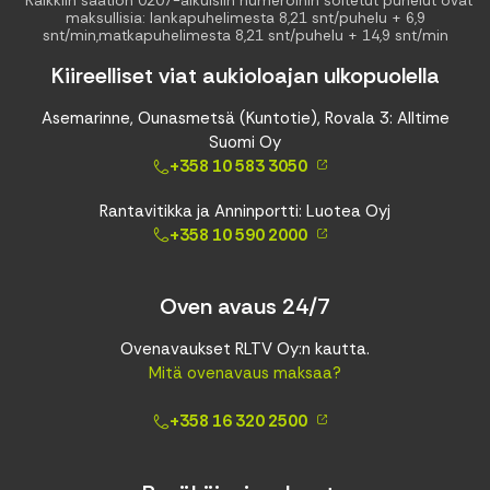
*Kaikkiin säätiön 0207-alkuisiin numeroihin soitetut puhelut ovat
maksullisia: lankapuhelimesta 8,21 snt/puhelu + 6,9
snt/min,matkapuhelimesta 8,21 snt/puhelu + 14,9 snt/min
Kiireelliset viat aukioloajan ulkopuolella
Asemarinne, Ounasmetsä (Kuntotie), Rovala 3: Alltime
Suomi Oy
+358 10 583 3050
Rantavitikka ja Anninportti: Luotea Oyj
+358 10 590 2000
Oven avaus 24/7
Ovenavaukset RLTV Oy:n kautta.
Mitä ovenavaus maksaa?
+358 16 320 2500