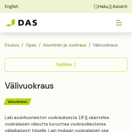
English
Haku
Asiointi
Skip to main content
Skip to main navigation
Vai
Löydä koti
Exchange Students
Tietoa DASista
Vai
Hakeminen
Etusivu
Opas
Asuminen ja vuokraus
Välivuokraus
Vai
Asuminen
Valikko
Vai
Opas
Välivuokraus
Yhteystiedot
alivuokraus
Laki asuinhuoneiston vuokrauksesta 18 § sääntelee
vuokralaisen oikeutta luovuttaa vuokraoikeutensa
väliaikaisesti toiselle. Lain mukaan vuokralainen saa