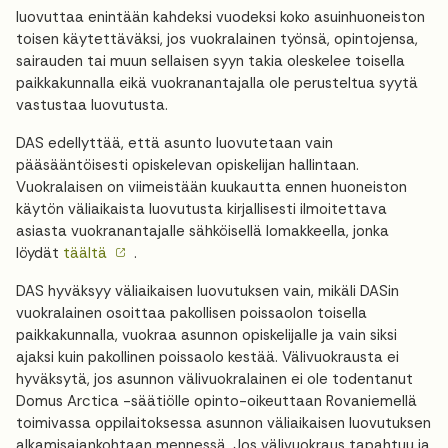
luovuttaa enintään kahdeksi vuodeksi koko asuinhuoneiston
toisen käytettäväksi, jos vuokralainen työnsä, opintojensa,
sairauden tai muun sellaisen syyn takia oleskelee toisella
paikkakunnalla eikä vuokranantajalla ole perusteltua syytä
vastustaa luovutusta.
DAS edellyttää, että asunto luovutetaan vain
pääsääntöisesti opiskelevan opiskelijan hallintaan.
Vuokralaisen on viimeistään kuukautta ennen huoneiston
käytön väliaikaista luovutusta kirjallisesti ilmoitettava
asiasta vuokranantajalle sähköisellä lomakkeella, jonka
löydät
täältä
.
DAS hyväksyy väliaikaisen luovutuksen vain, mikäli DASin
vuokralainen osoittaa pakollisen poissaolon toisella
paikkakunnalla, vuokraa asunnon opiskelijalle ja vain siksi
ajaksi kuin pakollinen poissaolo kestää. Välivuokrausta ei
hyväksytä, jos asunnon välivuokralainen ei ole todentanut
Domus Arctica -säätiölle opinto-oikeuttaan Rovaniemellä
toimivassa oppilaitoksessa asunnon väliaikaisen luovutuksen
alkamisajankohtaan mennessä. Jos välivuokraus tapahtuu ja