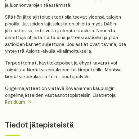
ja luonnonvarojen säästämistä.
Säätiön jätelajittelupisteet sijaitsevat yleensä talojen
pihoilla. Jätteiden lajittelusta on ohjeita myös DASin
jäteastioissa, kotisivuilla ja ilmoitustaululla. Noudata
annettuja ohjeita. Laita aina jätteesi astioihin ja pidä
astioiden kannet suljettuina. Jos astiat ovat täynnä, ota
yhteyttä Asionti-sivulla vikailmoituksella.
Tarpeettomat, käyttökelpoiset ja ehyet tavarat voi
toimittaa kierrätyskeskukseen tai kirpputorille. Monissa
kierrätyskeskuksissa toimii noutopalvelu.
Ongelmajätteet on vietävä Rovaniemen kaupungin
ongelmajätteiden vastaanottopisteisiin. Lisätietoja:
Residuum
.
Tiedot jätepisteistä