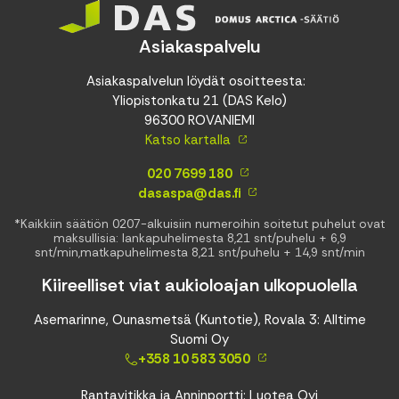
Asiakaspalvelu
Asiakaspalvelun löydät osoitteesta:
Yliopistonkatu 21 (DAS Kelo)
96300 ROVANIEMI
Katso kartalla
020 7699 180
dasaspa@das.fi
*Kaikkiin säätiön 0207-alkuisiin numeroihin soitetut puhelut ovat
maksullisia: lankapuhelimesta 8,21 snt/puhelu + 6,9
snt/min,matkapuhelimesta 8,21 snt/puhelu + 14,9 snt/min
Kiireelliset viat aukioloajan ulkopuolella
Asemarinne, Ounasmetsä (Kuntotie), Rovala 3: Alltime
Suomi Oy
+358 10 583 3050
Rantavitikka ja Anninportti: Luotea Oyj