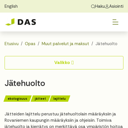
English
Haku
Asiointi
Skip to main content
Skip to main navigation
Vai
Löydä koti
Exchange Students
Tietoa DASista
Vai
Hakeminen
Etusivu
Opas
Muut palvelut ja maksut
Jätehuolto
Vai
Asuminen
Valikko
Vai
Opas
Jätehuolto
Yhteystiedot
ekologisuus
jätteet
lajittelu
Jätteiden lajittelu perustuu jätehuoltolain määräyksiin ja
Rovaniemen kaupungin määräyksiin ja ohjeisiin. Toimiva
jätehuolto ja kierrätys on merkittävä osa ympäristön hoitoa