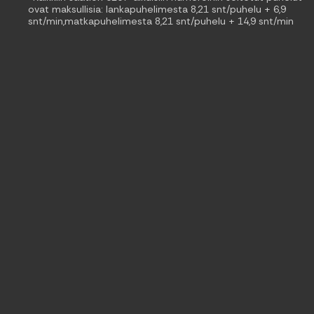
ovat maksullisia: lankapuhelimesta 8,21 snt/puhelu + 6,9
snt/min,matkapuhelimesta 8,21 snt/puhelu + 14,9 snt/min