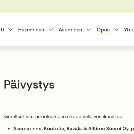
Vaihda alasvetovalikkoa
Vaihda alasvetovalikkoa
Vaihda alasvet
Vaihda
ti
Hakeminen
Asuminen
Opas
Yht
Päivystys
 alasvetovalikkoa
 alasvetovalikkoa
Kiireelliset viat aukioloaikojen ulkopuolella voit ilmoittaa:
 alasvetovalikkoa
Asemarinne, Kuntotie, Rovala 3: Alltime Suomi Oy, p
 alasvetovalikkoa