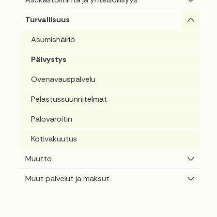
Vaihda
Turvallisuus
Asumishäiriö
Päivystys
Ovenavauspalvelu
Pelastussuunnitelmat
Palovaroitin
Kotivakuutus
Vaihda
Muutto
Vaihda
Muut palvelut ja maksut