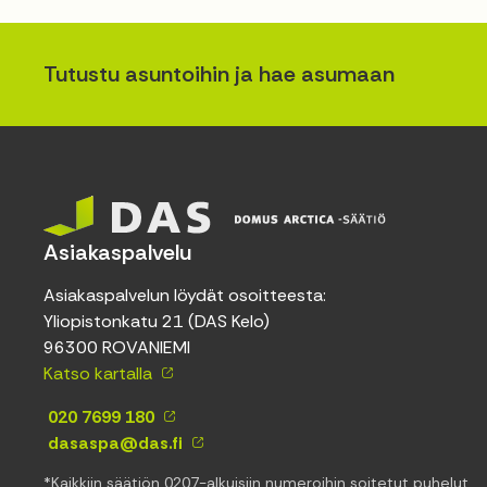
Tutustu asuntoihin ja hae asumaan
Asiakaspalvelu
Asiakaspalvelun löydät osoitteesta:
Yliopistonkatu 21 (DAS Kelo)
96300 ROVANIEMI
Katso kartalla
020 7699 180
dasaspa@das.fi
*Kaikkiin säätiön 0207-alkuisiin numeroihin soitetut puhelut