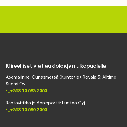
Kiireelliset viat aukioloajan ulkopuolella
Asemarinne, Ounasmetsä (Kuntotie), Rovala 3: Alltime
Suomi Oy
+358 10 583 3050
Rantavitikka ja Anninportti: Luotea Oyj
+358 10 590 2000