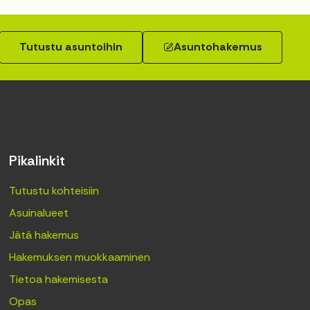
Tutustu asuntoihin
Asuntohakemus
Pikalinkit
Tutustu kohteisiin
Asuinalueet
Jätä hakemus
Hakemuksen muokkaaminen
Tietoa hakemisesta
Opas