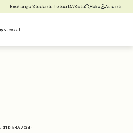
Exchange Students
Tietoa DASista
Haku
Asiointi
ovalikkoa
 alasvetovalikkoa
eystiedot
. 010 583 3050