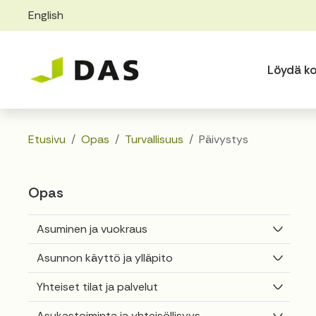
English
Skip to main content
Skip to main navigation
Löydä ko
Etusivu
Opas
Turvallisuus
Päivystys
Opas
Vaihda
Asuminen ja vuokraus
Vaihda
Asunnon käyttö ja ylläpito
Vaihda
Yhteiset tilat ja palvelut
Vaihda
Asukastoiminta ja yhteisöllisyys