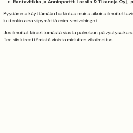
Rantavitikka ja Anninportti: Lassila & Tikanoja Oyj, 
 alasvetovalikkoa
Pyydämme käyttämään harkintaa muina aikoina ilmoitettavista
kuitenkin aina viipymättä esim. vesivahingot.
Jos ilmoitat kiireettömästä viasta palveluun päivystysaikan
Tee siis kiireettömistä vioista mieluiten vikailmoitus.
 alasvetovalikkoa
 alasvetovalikkoa