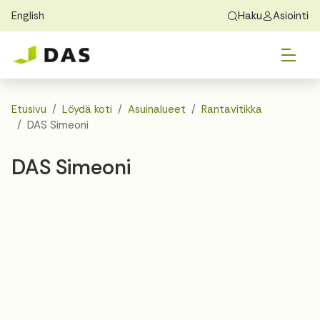
English
Haku
Asiointi
Skip to main content
Skip to main navigation
Vai
Löydä koti
Exchange Students
Tietoa DASista
Vai
Hakeminen
Etusivu
Löydä koti
Asuinalueet
Rantavitikka
DAS Simeoni
Vai
Asuminen
DAS Simeoni
Vai
Opas
Yhteystiedot