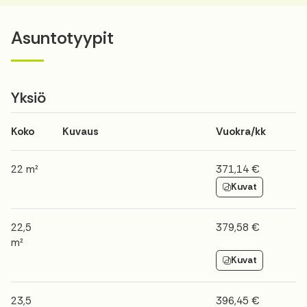
Asuntotyypit
Yksiö
Koko
Kuvaus
Vuokra/kk
22 m²
371,14 €
Kuvat
22,5
379,58 €
m²
Kuvat
23,5
396,45 €