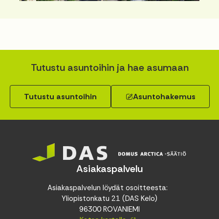
Tutustu asuntoihin ja hae asumaan
Tutustu asuntoihin
Asuntohakemus
Asiakaspalvelu
Asiakaspalvelun löydät osoitteesta:
Yliopistonkatu 21 (DAS Kelo)
96300 ROVANIEMI