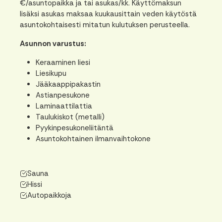
€/asuntopaikka ja tai asukas/kk. Käyttömaksun
lisäksi asukas maksaa kuukausittain veden käytöstä
asuntokohtaisesti mitatun kulutuksen perusteella.
Asunnon varustus:
Keraaminen liesi
Liesikupu
Jääkaappipakastin
Astianpesukone
Laminaattilattia
Taulukiskot (metalli)
Pyykinpesukoneliitäntä
Asuntokohtainen ilmanvaihtokone
Sauna
Hissi
Autopaikkoja