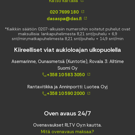
Katso kartalla
020 7699 180
dasaspa@das.fi
*Kaikkiin säätiön 0207-alkuisiin numeroihin soitetut puhelut ovat
maksullisia: lankapuhelimesta 8,21 snt/puhelu + 6,9
snt/min,matkapuhelimesta 8,21 snt/puhelu + 14,9 snt/min
Kiireelliset viat aukioloajan ulkopuolella
Asemarinne, Ounasmetsä (Kuntotie), Rovala 3: Alltime
Suomi Oy
+358 10 583 3050
Rantavitikka ja Anninportti: Luotea Oyj
+358 10 590 2000
Oven avaus 24/7
Ovenavaukset RLTV Oy:n kautta.
Mitä ovenavaus maksaa?